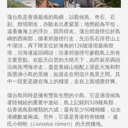
蒲台島是香港最南的島嶼，以觀候鳥、奇石、石
刻、燈塔聞名，亦馳名出產紫菜；地勢頗為平坦，
遠看像海上的浮台，因而得名。蒲台郊遊徑位於島
嶼的西南部，循著郊遊徑行走，先沿長石排登山上
牛湖頂，再下降至位於海角的126號港境最南燈
塔，沿海邊返回碼頭；沿著郊遊徑可參觀島上所有
主要景點。在藍天白雲的大晴天下，由昂裝至碼頭
沿南氹灣海岸走，盡是青綠山嶺配上湛藍大海和對
面墨洲小島的景緻，如遊走在明信片風景之間。其
中一段更是建在海上的棧道，走在上面感覺舒爽。
蒲台島同時是擁有豐富生態的小島。它是過境候鳥
著陸補給的重要中途站，島上記錄到328種鳥類，
佔香港鳥類種類的六成；還有至少50種蝴蝶，佔全
港總數逾兩成。另外，它還是香港特有物種 － 盧
氏小樹蛙（
Liuixalus romeri
）的天然棲地。