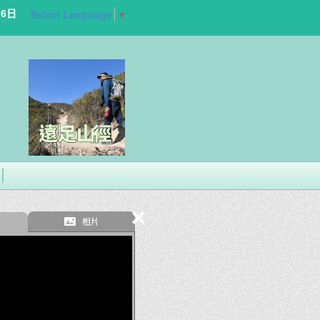
06日
Select Language
▼