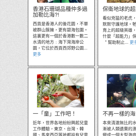
香港石珊瑚品種仲多過
保衛地球的超
加勒比海?!
看似兇猛的老虎
西貢是香港人的後花園，不單
默默守護地球。
被群山簇擁，更有碧海包圍。
育上的超級英雄
這裏更有一個於香港數一數二
什麼「超能力」
水清的地方﹕海下灣海岸公
* 幫助制止...
更
園，它位於西貢西郊野公園...
更多
一「童」工作吧！
不再一樣的海
近年，世界各地紛紛興起兒童
本來清澈無比的
工作體驗，東京、台灣、韓
漸被人類遺棄的
國、馬來西亞等地都設有兒童
變成一個大型海