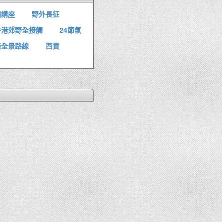
園講座
野外長征
香港郊野全接觸
24節氣
港全景路線
西貢