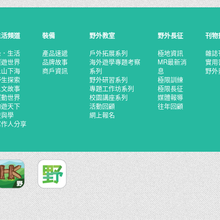
生活頻道
裝備
野外教室
野外長征
刊物
綠．生活
產品速遞
戶外拓展系列
極地資訊
雜誌
環遊世界
品牌故事
海外遊學專題考察
MR最新消
實用
上山下海
商戶資訊
系列
息
野外
野生探索
野外研習系列
極限訓練
人文故事
專題工作坊系列
極限長征
運動世界
校園講座系列
媒體報導
釣遊天下
活動回顧
往年回顧
遊與學
網上報名
寫作人分享