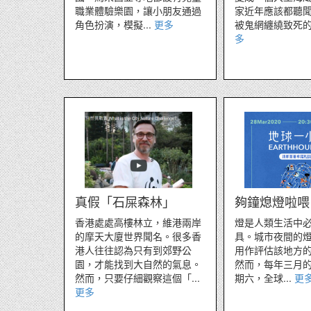
職業體驗樂園，讓小朋友通過
家近年應該都聽
角色扮演，模擬...
更多
被鬼網纏繞致死的新
多
真假「石屎森林」
夠鐘熄燈啦喂
香港處處高樓林立，維港兩岸
燈是人類生活中
的摩天大廈世界聞名。很多香
具。城市夜間的
港人往往認為只有到郊野公
用作評估該地方
園，才能找到大自然的氣息。
然而，每年三月
然而，只要仔細觀察這個「...
期六，全球...
更
更多