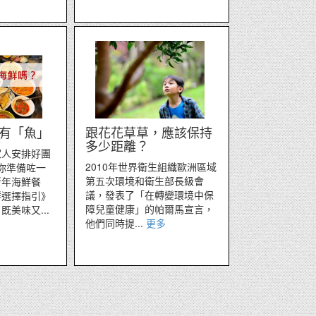
有「魚」
跟花花草草，應該保持
多少距離？
家人安排好團
2010年世界衛生組織歐洲區域
你準備咗一
第五次環境和衛生部長級會
新年海鮮餐
議，發表了「在轉變環境中保
鮮選擇指引》
障兒童健康」的帕爾馬宣言，
美味又...
他們同時提...
更多