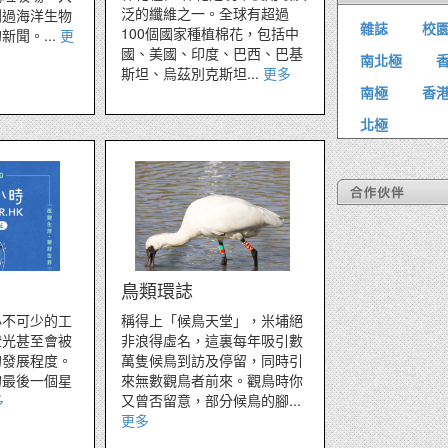
泛的纖維之一。全球有超過
聞過海洋生物
雜誌
校
100個國家種植棉花，包括中
聞。...
更
國、美國、印度、巴西、巴基
南北極
斯坦、烏茲別克斯坦...
更多
南極
香
北極
鳥類環誌
必不可少的工
稱得上「候鳥天堂」，米埔絕
燈光甚至會被
非浪得虛名，這裏每年吸引數
的發展程度。
萬隻候鳥到訪及停留，同時引
的最後一個星
來無數觀鳥者前來。觀鳥時你
多
又曾否留意，部分候鳥的腳...
更多