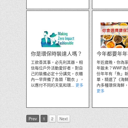
你是環保時裝達人嗎？
今年都要年年
工欲善其事，必先利其器。相
年近歲晚，你為
信每位戶外活動愛好者，對自
年飯未？WWF為
己的裝備必定十分講究，衣櫃
份年年有「魚」
內一早齊備了各類「戰衣 」，
單，精選了《海
以應付不同的天氣和環...
更多
內多種環保海鮮，既
更多
Prev
1
2
Next