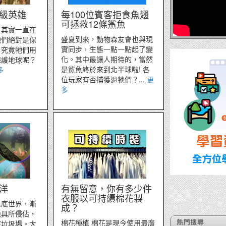
級英雄
每100位賓客拒食魚翅
可拯救12條鯊魚
，其實一直在
盛夏到來，動物森友會也與現
牠們絕對是保
實同步，生態一點一點起了變
，究竟牠們用
化。其中最讓人期待的，當然
保護地球呢？
是鯊魚終於來到北半球啦! 各
多
位玩家有否捕獲過牠們？...
更
多
洋
有無留意，你有多少件
衣服以可持續棉花製
水底世界，漸
成？
漁具所侵佔，
棉花種植 棉花是現今使用最廣
底垃圾場。大