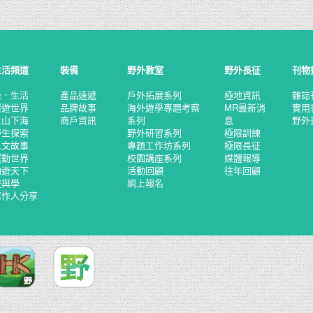
生活頻道
裝備
野外教室
野外長征
刊物
綠．生活
產品速遞
戶外拓展系列
極地資訊
雜誌
環遊世界
品牌故事
海外遊學專題考察
MR最新消
實用
上山下海
商戶資訊
系列
息
野外
野生探索
野外研習系列
極限訓練
人文故事
專題工作坊系列
極限長征
運動世界
校園講座系列
媒體報導
釣遊天下
活動回顧
往年回顧
遊與學
網上報名
寫作人分享