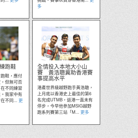
多
練跑鞋
全情投入本地大小山
賽 黃浩聰冀助香港賽
對跑鞋，應付
事提高水平
定，但無可否
港產世界級越野跑手黃浩聰，
，在不同練習
上月底以香港史上最佳的第6
性。我家中有
名完成UTMB，返港一直未有
不同...
更
停步，今早他參加MSIG越野
跑系列賽第三站「M...
更多