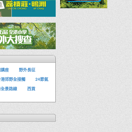
園講座
野外長征
香港郊野全接觸
24節氣
港全景路線
西貢