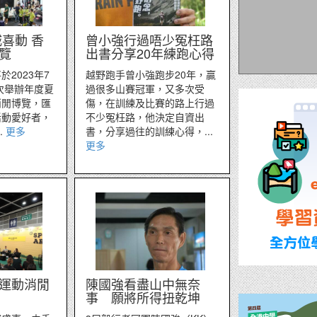
喜動 香
曾小強行過唔少冤枉路
覽
出書分享20年練跑心得
2023年7
越野跑手曾小強跑步20年，贏
再次舉辦年度夏
過很多山賽冠軍，又多次受
消閒博覽，匯
傷，在訓練及比賽的路上行過
活動愛好者，
不少冤枉路，他決定自資出
.
更多
書，分享過往的訓練心得，...
更多
運動消閒
陳國強看盡山中無奈
事 願將所得扭乾坤