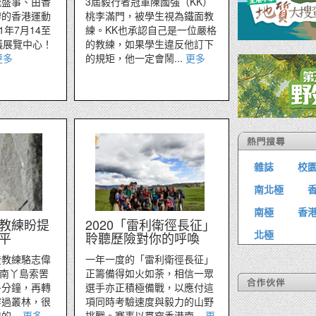
城盛事、由香
3屆毅行者冠軍陳國強（KK）
辦的香港運動
桃李滿門，被學生視為鐵面教
1年7月14至
練。KK也承認自己是一位嚴格
議展覽中心！
的教練，如果學生違反他訂下
更多
的規矩，他一定會鬧...
更多
雜誌
校
南北極
南極
香
教練盼提
2020「雷利衛徑長征」
北極
平
聆聽歷險對你的呼喚
登教練駱志偉
一年一度的「雷利衛徑長征」
到南丫島索罟
正籌備得如火如荼，相信一眾
多分鐘，再轉
選手亦正積極備戰，以應付這
穿過叢林，很
項同時考驗速度與毅力的山野
...
更多
挑戰。賽事以貫穿香港南...
更