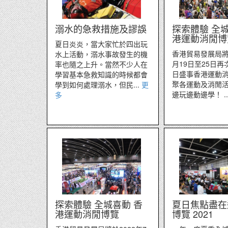
溺水的急救措施及謬誤
探索體驗 全城
港運動消閒博
夏日炎炎，當大家忙於四出玩
香港貿易發展局將於
水上活動，溺水事故發生的機
月19日至25日
率也隨之上升。當然不少人在
日盛事香港運動
學習基本急救知識的時候都會
聚各運動及消閒
學到如何處理溺水，但民...
更
邊玩邊動邊學！ ..
多
探索體驗 全城喜動 香
夏日焦點盡在
港運動消閒博覽
博覽 2021