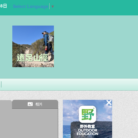
08日
Select Language
▼