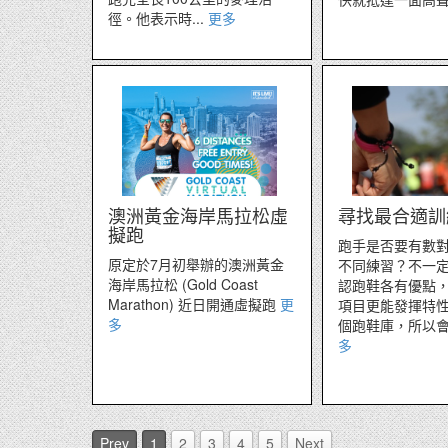
徑。他表示時...
更多
澳洲黃金海岸馬拉松虛
尋找最合適訓
擬跑
跑手是否要有數
原定於7月初舉辦的澳洲黃金
不同練習？不一
海岸馬拉松 (Gold Coast
認跑鞋各有優點
Marathon) 近日開通虛擬跑
更
項目更能發揮特
多
個跑鞋庫，所以會在
多
Prev
1
2
3
4
5
Next