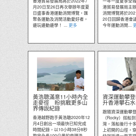
香港貿易發展局將於2022年7
一年一度夏季全
月20日至26日再次舉辦年度夏
港貿易發展局主
日盛事香港運動消閒博覽，匯
消閒博覽將於202
聚各運動及消閒活動愛好者，
20日回歸香港會
邊玩邊動邊學！ ...
更多
今年運動消閒...
黃浩聰滿意11小時內全
資深運動攀登
走麥徑 盼挑戰更多山
升香港攀石水
界傳說紀錄
跟隨資深運動攀
香港越野跑手黃浩聰2020年12
（Rocky）搭船
月4日創出一項最快已知完成
灣，落船後行十
時間紀錄，以10小時38分8秒
上初開的山徑，
跑完全長100公里的麥理浩
快就抵達一面高聳的