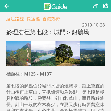
遠足路線
長途徑
香港郊野
2019-10-28
麥理浩徑第七段：城門＞鉛礦坳
標距柱：M125 - M137
第七段的起點位於城門水塘的燒烤場，踏上筆直的
針山後再上草山，直抵鉛鑛坳為終點。第七段是極
具挑戰的路段，需要登上針山和草山，而且路程較
長。針山一段的樹木稀少，在夏天步行時要留意休
息和補充水份，小心中暑。全程極需體力，因此遠