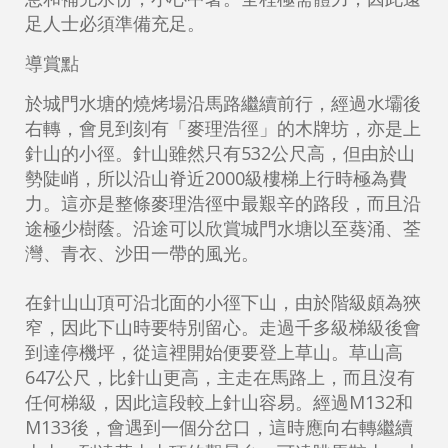
足人士必須準備充足。
導賞點
於城門水塘的燒烤場沿馬路繼續前行，經過水壩後
右轉，會見到刻有「麥理浩徑」的木牌坊，亦是上
針山的小徑。針山雖然只有532公尺高，但由於山
勢陡峭，所以沿山脊近2000級樓梯上行時極為費
力。這亦是整條麥理浩徑中最艱辛的路段，而且沿
途極少樹蔭。沿途可以欣賞城門水塘以至葵涌、荃
灣、青衣、沙田一帶的風光。
在針山山頂可沿北面的小徑下山，由於階級頗為狹
窄，因此下山時要特別留心。走過千多級梯級後會
到達停機坪，從這裡開始便要登上草山。草山高
647公尺，比針山更高，主走在馬路上，而且沒有
任何梯級，因此這段較上針山容易。經過M132和
M133後，會遇到一個分岔口，這時應向右轉繼續