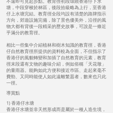
不遠即可見起步點。教育徑初段環繞香港仔下水
塘，中段穿梭於林區，後段拾級略為上行，至香港
仔上水塘完結。教育徑全段均設有清楚的路牌指示
方向，郊遊設施完備，除了景色優美外，沿徑的風
物大都有背後一段精采的歷史故事，可說是一條近
乎滿分的教育徑。
相比一些集中介紹植林和樹木知識的教育徑，香港
仔自然教育徑所提供的資料較為全面，不但指示了
香港仔的風貌轉變和加插了自然教育的元素，教育
徑末段還有文物的趣味介紹，例如俗稱「天花墩」
的量雨器。能夠如此方便和接近巿區、走起來毫不
費勁、又同時能使人如此遠離繁囂者，數來也只此
一徑。
導賞點
1) 香港仔水塘
香港仔水塘並非天然形成而是屬於一種人造生境，